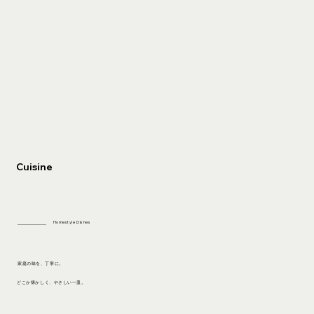
Cuisine
Homestyle Dishes
家庭の味を、丁寧に。
どこか懐かしく、やさしい一皿。