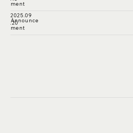
ment
2025.09
Announce
.20
ment