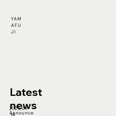
YAM
AFU
JI
Latest
news
2025.09
Announce
.18