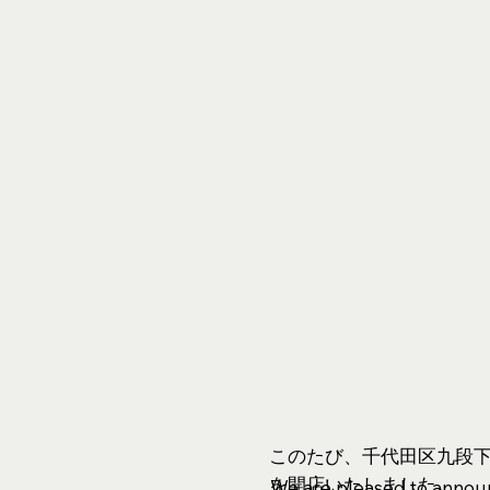
このたび、千代田区九段
を開店いたしました。
We are pleased to announ