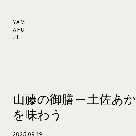
YAM
AFU
JI
山藤の御膳 ─ 土佐あ
を味わう
2025.09.19