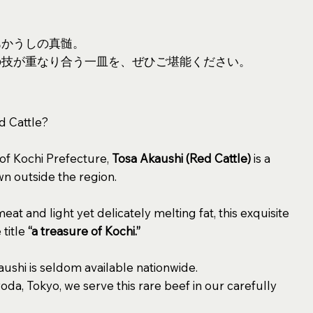
あかうしの真髄。
の技が重なり合う一皿を、ぜひご堪能ください。
d Cattle?
 of Kochi Prefecture,
Tosa Akaushi (Red Cattle)
is a
n outside the region.
at and light yet delicately melting fat, this exquisite
 title
“a treasure of Kochi.”
aushi is seldom available nationwide.
yoda, Tokyo, we serve this rare beef in our carefully