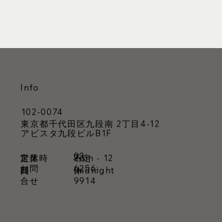
Info
102-0074
東京都千代田区九段南 2丁目4-12
アビスタ九段ビルB1F
03-
営業時
定休
不定
2pm - 12
お問
6256-
間
日
休
midnight
合せ
9914