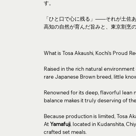
す。
「ひと口で心に残る」――それが土佐
高知の自然が育んだ旨みと、東京割烹
What is Tosa Akaushi, Kochi’s Proud Re
Raised in the rich natural environment
rare Japanese Brown breed, little know
Renowned for its deep, flavorful lean me
balance makes it truly deserving of the
Because production is limited, Tosa Ak
At
Yamafuji
, located in Kudanshita, Chi
crafted set meals.