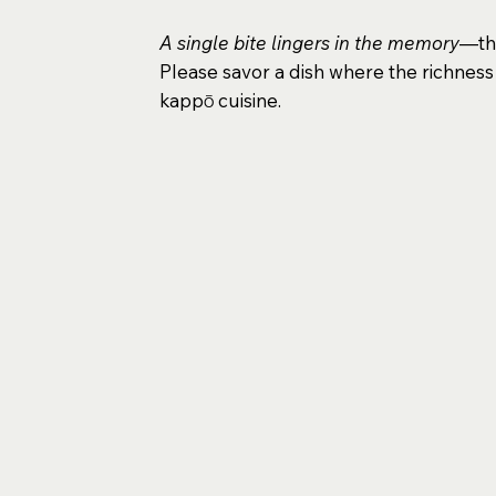
A single bite lingers in the memory
—tha
Please savor a dish where the richness 
kappō cuisine.